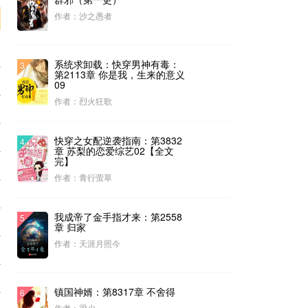
作者：沙之愚者
6
系统求卸载：快穿男神有毒：
3
第2113章 你是我，生来的意义
6
09
作者：烈火狂歌
5
3
快穿之女配逆袭指南：第3832
4
章 苏梨的恋爱综艺02【全文
完】
2
作者：青行萤草
1
我成帝了金手指才来：第2558
5
1
章 归家
作者：天涯月照今
0
0
镇国神婿：第8317章 不舍得
6
作者：梁少