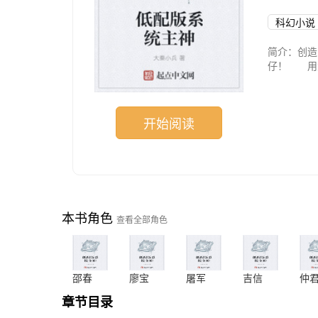
科幻小说
简介：创
仔！ 用
血脉……
开始阅读
本书角色
查看全部角色
邵春
廖宝
屠军
吉信
仲
章节目录