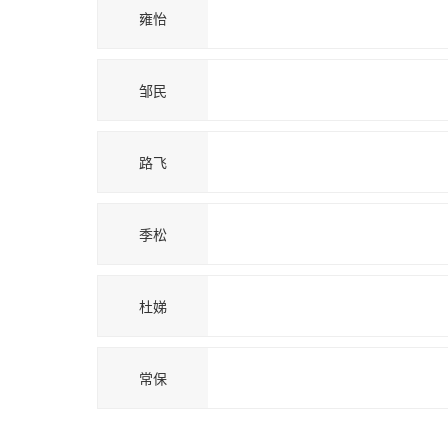
雍怡
邹民
路飞
季松
杜娣
常保