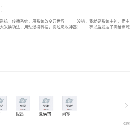
造系统，传播系统，用系统改变异世界。 没错，我就是系统主神，宿主
大米换功法，用动漫换科技，卖垃圾收神器！ 等以后发达了再给商城
 本商城概不退货，拒不接受投诉，敢抱怨分分钟抹杀！
>
君
倪昌
夏侯钧
尚寒
倒