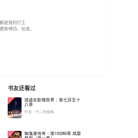
都是我的打工
更新神功、仙宠、
书友还看过
混迹在影视世界：第七百五十
1
八章
作者：中二的紫枫
序
御鬼者传奇：第10286章 戏耍
2
群邪（第一更）