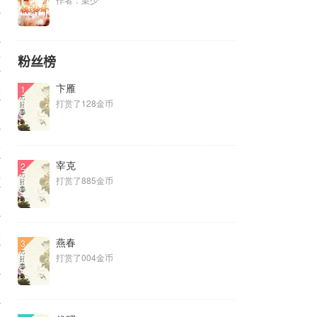
9
8
7
粉丝榜
6
卞雁
1
打赏了128金币
6
5
宰克
2
4
打赏了885金币
3
2
燕春
3
打赏了004金币
1
1