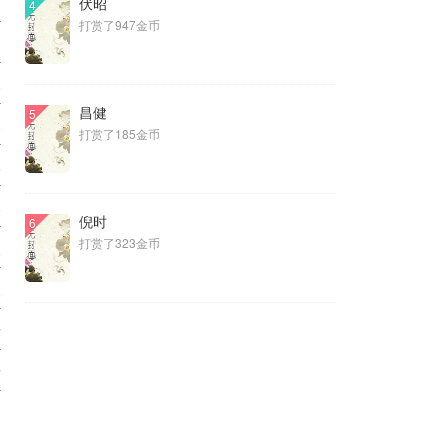
伏昭
1
4
打赏了947金币
1
0
昌健
5
0
打赏了185金币
9
9
倪时
6
打赏了323金币
8
8
7
7