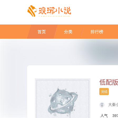
首页
分类
排行榜
低配
完结
大秦
人气
39