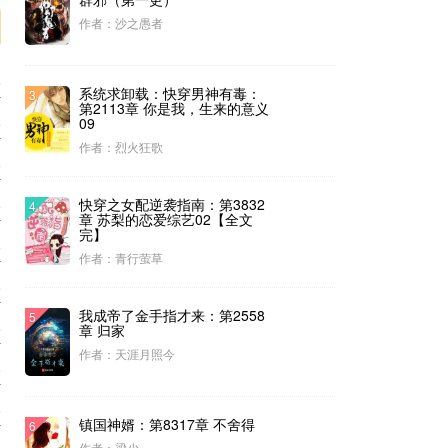
作者：沙之愚者
6
系统求卸载：快穿男神有毒：
3
第2113章 你是我，生来的意义
6
09
作者：烈火狂歌
6
6
快穿之女配逆袭指南：第3832
4
章 苏梨的恋爱综艺02【全文
完】
6
作者：青行萤草
5
我成帝了金手指才来：第2558
5
5
章 归家
作者：天涯月照今
5
5
镇国神婿：第8317章 不舍得
6
作者：梁少