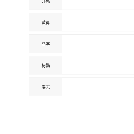
乔惠
黄勇
马宇
柯勤
寿志