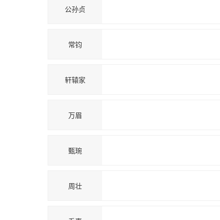
公孙贞
常钧
轩辕家
万眉
甄琬
周壮