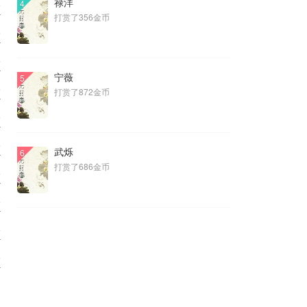
禄洋
5
4
打赏了356金币
5
5
宁薇
5
5
打赏了872金币
5
5
武烁
6
打赏了686金币
5
5
5
5