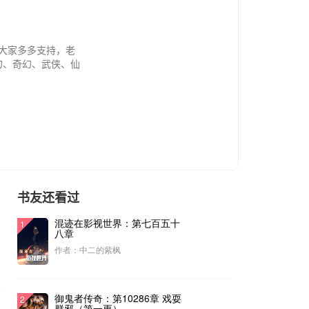
请大家多多支持，老
**玄幻、奇幻、武侠、仙
些世界的每一个角
网文世界中的—
书友还看过
混迹在影视世界：第七百五十
1
八章
作者：中二的紫枫
序
御鬼者传奇：第10286章 戏耍
2
群邪（第一更）