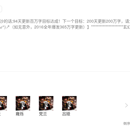
沙的话;94天更新百万字目标达成！下一个目标：200天更新200万字，
^)↗（如无意外，2016全年爆发365万字更新）】********************
场、历史长河、游戏、竞技、科幻、灵异，御鬼者的足迹与冒险将留在这
卷，就是一场新的传奇！！抱歉，这本书不是什么灵异的小众文……它是
>
茂
雍烁
党兰
吕娅
倒