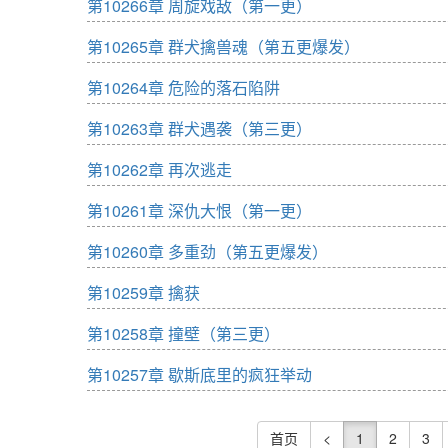
第10266章 周旋戏敌（第一更）
第10265章 群犬擒兽魂（第五更爆发）
第10264章 危险的落石陷阱
第10263章 群犬遇袭（第三更）
第10262章 再次逃走
第10261章 深仇大恨（第一更）
第10260章 多重劲（第五更爆发）
第10259章 擒获
第10258章 撞壁（第三更）
第10257章 歇斯底里的疯狂举动
首页
<
1
2
3