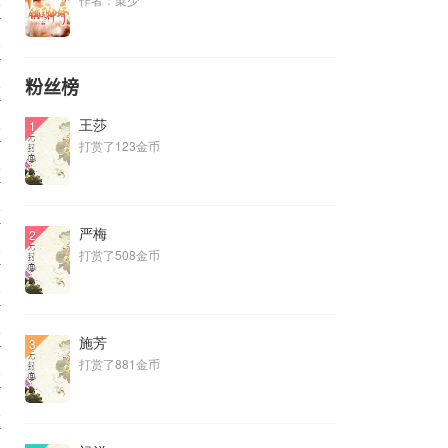
5
5
5
粉丝榜
5
王莎
1
打赏了123金币
5
5
严梅
2
5
打赏了508金币
5
5
施芳
3
打赏了881金币
5
5