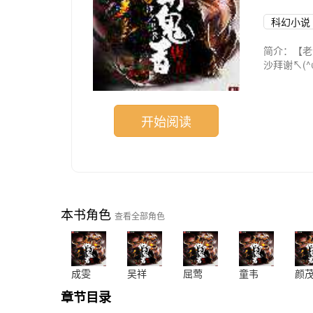
科幻小说
简介：【老
沙拜谢↖(^ω
侠、都市职
落！一个分
开始阅读
本书角色
查看全部角色
成雯
吴祥
屈莺
童韦
颜
章节目录