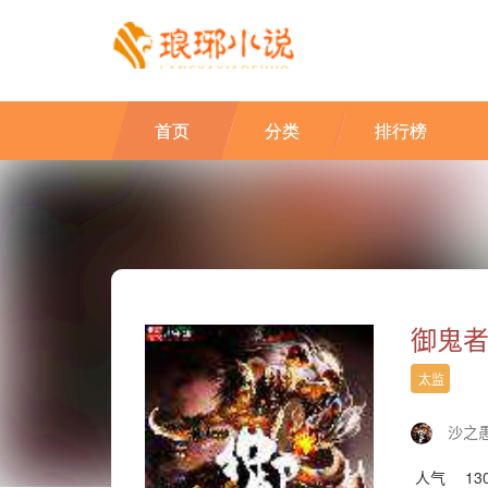
首页
分类
排行榜
御鬼
太监
沙之
人气
13