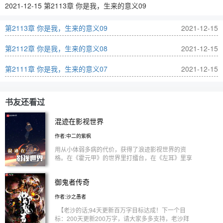
2021-12-15 第2113章 你是我，生来的意义09
第2113章 你是我，生来的意义09
2021-12-15
第2112章 你是我，生来的意义08
2021-12-15
第2111章 你是我，生来的意义07
2021-12-15
书友还看过
混迹在影视世界
作者:中二的紫枫
用从小体弱多病的代价，获得了浪迹影视世界的资
格。在《霍元甲》的世界里打擂台，在《左耳》里享
受校园青春爱情，在西虹市里当首富……看周轩改变
一个个熟知人物的未来，慢慢揭开穿越的真相。
御鬼者传奇
作者:沙之愚者
【老沙的话;94天更新百万字目标达成！下一个目
标：200天更新200万字，请大家多多支持，老沙拜