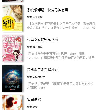
谢↖(^ω^)↗（如无意外，2016全年爆发365万字更
新）】**********************玄幻、奇幻、武侠、仙
系统求卸载：快穿男神有毒
侠、都市职场、历史长河、游戏、竞技、科幻、灵
异，御鬼者的足迹与冒险将留在这些世界的每一个角
作者:烈火狂歌
落！一个分卷，就是一场新的传奇！！抱歉，这本书
不是什么灵异的小众文……它是网文世界中的——百
【女扮男装+双强绝宠】做了千百次任务，系统居然
科全书！！收藏本作，你将会看到所有分类小说的内
中毒？清理病毒，还要绑定另一个系统？！<br/> 盛
容，会在一部书中尽现，敬请广大读者拭目以待！
世风华万人迷系统正在启动，性别正在幻化，请宿主
**********************本书互动沙窝扣：【四七零八四
大人做好撩女配的准备！<br/> 洛白：很想弄死它怎
快穿之女配逆袭指南
二二四三（4－7－0－8－4－2－2－4－3）】欢迎
么办？【微笑脸】<br/> 小迷迷：我家宿主酷炫狂拽
各方朋友来畅所欲言！感谢阅文书评团提供书评支持
吊到没边，很想去抱大腿，然而总是被嫌弃肿么
作者:青行萤草
<br/>
破？！<br/> 本书又名：《全世界都疯狂迷恋我》
<br/> 或者又名：《万人迷系统怎么卸载？！》
新文《念你千千万万次》已开。<br/> 甜宠
<br/> 或者还名：《系统天天让我女扮男装撩女配》
1v1<br/> 在剧情维护部门任务10连败的苏梨，终于
<br/> 本书苏苏苏，很苏，炒鸡苏，苏破天际！女主
有了调换岗位的机会。<br/> 于是她……<br/> 虐完
很狡猾，很虚伪，理智到变态！！<br/>
了出轨富家公子，装逼王爷，直男癌总裁，自私太
我成帝了金手指才来
子，苏梨表示逆袭任务对她来说不过是小菜一碟～
<br/> 悲惨女配虐死渣男打脸白莲花然后和酷炫老公
作者:天涯月照今
相亲相爱的故事。<br/> 纯甜恋爱文。<br/>
不是吧，不是吧，我都证道称帝了，穿越者的外挂
才到账？<br/>
镇国神婿
作者:梁少