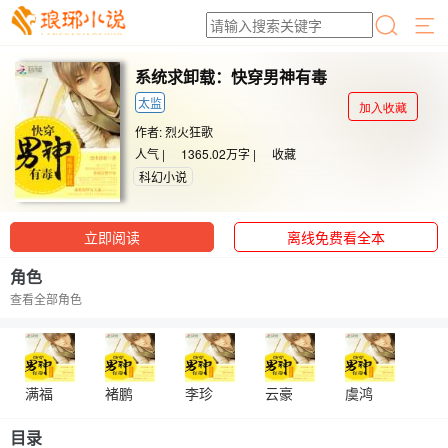
系统求卸载：快穿男神有毒
太监
加入收藏
作者:
烈火狂歌
人气 |
1365.02万字 |
收藏
科幻小说
立即阅读
离线免费看全本
角色
查看全部角色
满福
褚鹏
李珍
云豪
虞鸿
目录