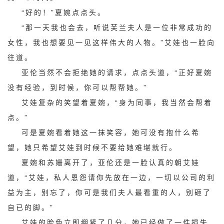
“好的！”夏婉点点头。
“那一天我也会去，听说芙兰夫人是一位非常成功的
女性，我也想要见一见这样伟大的人物。”艾娃也一脸向
往道。
亚伦当然不会拒绝她的请求，点点头道，“正好夏婉
没有经验，到时候，你可以帮帮她。”
艾娃复杂的笑望着夏婉，“身为同事，我当然会帮着
点。”
可是夏婉看着她这一抹笑容，她可没有抱什么希
望，她只希望艾娃到时候不要给她难堪就行。
夏婉和苏姗离开了，亚伦还是一脸认真的朝艾娃
道，“艾娃，私人恩怨请你先放在一边，一切以公司的利
益为主，别忘了，你可是我们夫人最看重的人，别砸了
自已的脚。”
艾娃的脸色立即绷紧了几分，她已经做了一件损失