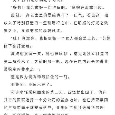
“好的！我会做好一切准备的。”夏婉在那端回应。
此刻， 办公室里的夏婉也吁了一口气，看见这一瓶
放入了特别打造的一盏玻璃柜之中，在明媚的灯光之效
果之下，显得非常的高端雅致。
“哇！真漂亮，我相信每一个女人都会爱上的。”苏姗
俯下身打量着。
夏婉也抿唇一笑，她也很欣慰 ，这是她独立打造的
第二瓶香水了，之前的那一瓶，现在在国内还是买得非
常稳定的香水之一。
这是做为调香师最骄傲的一刻。
亚集团，亚恒出差了。
和许小恬采风回来的第二天，亚恒就出国了，他在
其它的国家选择一个分公司的置办地址，也在把亚集团
的生意带向全球安家落户，亚集团主创顶级奢华的理