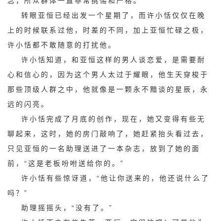
念，所众群体一直非常挑惕和严格。
转眼亚恒已经出发一个星期了，而许小恬仅仅在晚
上的时候联系过他，时差的不同，加上亚恒忙碌之极，
许小恬都不敢随意的打扰他。
许小恬知道，和亚恒这样的男人谈恋爱，是需要耐
心和信心的，因为这个男人太过于耀眼，他生天穿梭于
那些顶级人群之中，他就像是一颗永不黯谈的星辰，永
远的闪亮。
许小恬完成了月底的创作，现在，她又变得有些无
聊起来，这时，她的房门敲响了，她赶紧抬头看过去，
只见亚恒的一名助理送进了一本杂志，放到了她的面
前，“这是老板吩咐送给你的。”
许小恬有些惊讶道，“他让你送来的，他还说什么了
吗？”
助理摇摇头，“没有了。”