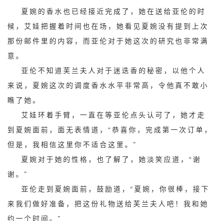
夏婉的香水也已经接近完成了，她在送给亚伦的时
候，艾娃把握着时间也在场，她看见夏婉没有提到上次
那份邮件里的内容，而亚伦对于她这次的研究也非常满
意。
亚伦不知道芙兰夫人对于迷迭香的秘密，以他个人
来说，夏婉这次的调度香水水平非常高，令他真不敢小
瞧了她。
艾娃环着手臂，一直在等亚伦点头认可了，她才走
到夏婉面前，面无表情道，“恭喜你，完成第一次订单，
但是，我相信这里你不适合这里。”
夏婉对于她的性格，也了解了，她淡笑应道，“谢
谢。”
亚伦走到夏婉面前，鼓励道，“夏婉，你很棒，接下
来我们做好准备，把这份礼物送给芙兰夫人吧！我和她
约一个时间。”