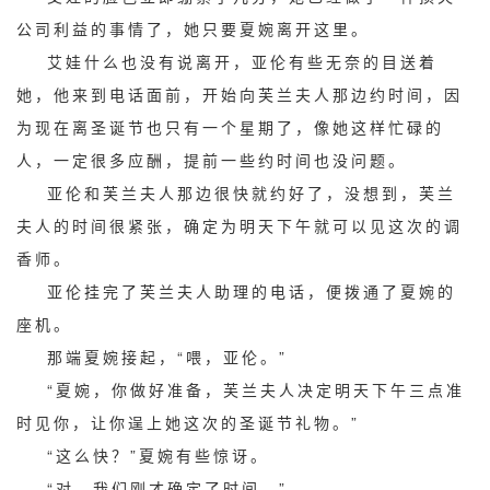
公司利益的事情了，她只要夏婉离开这里。
艾娃什么也没有说离开，亚伦有些无奈的目送着
她，他来到电话面前，开始向芙兰夫人那边约时间，因
为现在离圣诞节也只有一个星期了，像她这样忙碌的
人，一定很多应酬，提前一些约时间也没问题。
亚伦和芙兰夫人那边很快就约好了，没想到，芙兰
夫人的时间很紧张，确定为明天下午就可以见这次的调
香师。
亚伦挂完了芙兰夫人助理的电话，便拨通了夏婉的
座机。
那端夏婉接起，“喂，亚伦。”
“夏婉，你做好准备，芙兰夫人决定明天下午三点准
时见你，让你逞上她这次的圣诞节礼物。”
“这么快？”夏婉有些惊讶。
“对，我们刚才确定了时间。”