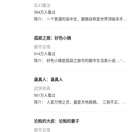
玄幻魔法
354万人看过
简介： 一个普通的高中生，跟随自称是世界顶级杀手的无耻老头子学功夫，无意间又得到一瓶丹药，让他身怀数种异能，从此开始了美妙的生活
孤寂之狼：好色小姨
都市言情
014万人看过
简介： 好色小姨是孤寂之狼写的都市生活类小说....“小姨，我要……”“乖乖，我来了……”当你有一个漂亮的不像话，而且寂寞难耐的
蛊真人：蛊真人
武侠修真
501万人看过
简介： 人是万物之灵，蛊是天地真精。 三观不正，魔头重生。 昔日旧梦，同名新作。 一个穿越者不断重生的故事。 一个养蛊、
沦陷的大叔：沦陷的妻子
都市言情