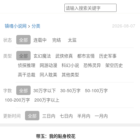
镇魂小说网
>
分类
2026-08-07
状态
全部
连载中
完结
太监
类型
全部
玄幻魔法
武侠修真
都市言情
历史军事
侦探推理
网游动漫
科幻小说
恐怖灵异
架空历史
高干总裁
同人耽美
其他类型
字数
全部
30万字以下
30-50万字
50-100万字
100-200万字
200万字以上
更新时间
全部
三日内
七日内
半月内
一月内
带玉：我的贴身校花