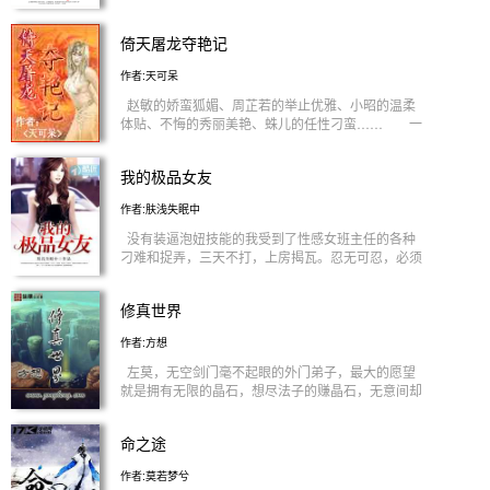
姑娘，你的笑容好甜； 夫人，你的裙子好香； 一
样的人物，却构成一个不一样的江湖 读者vip群
倚天屠龙夺艳记
316289594（需订阅截图验证） 普通群337294925
作者:天可呆
赵敏的娇蛮狐媚、周芷若的举止优雅、小昭的温柔
体贴、不悔的秀丽美艳、蛛儿的任性刁蛮…… 一
梦醒来，该是倚天屠龙的另一个新主角上场了……
<br/>
我的极品女友
作者:肤浅失眠中
没有装逼泡妞技能的我受到了性感女班主任的各种
刁难和捉弄，三天不打，上房揭瓦。忍无可忍，必须
残忍。且看我怎么和性感班主任周旋斗法。<br/> 等
等……“日”久生情？<br/> 那从今以后，你负责貌美
修真世界
如花，我负责赚钱给你花！<br/>
作者:方想
左莫，无空剑门毫不起眼的外门弟子，最大的愿望
就是拥有无限的晶石，想尽法子的赚晶石，无意间却
闯入奇异修真世界。我心中的仙侠！看书的朋友，请
多多注册、收藏、投...<br/>
命之途
作者:莫若梦兮