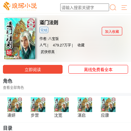
道门法则
完结
加入收藏
作者:
八宝饭
人气 |
479.27万字 |
收藏
武侠修真
立即阅读
离线免费看全本
角色
查看全部角色
逄妍
步罡
沈宽
湛启
应康
目录