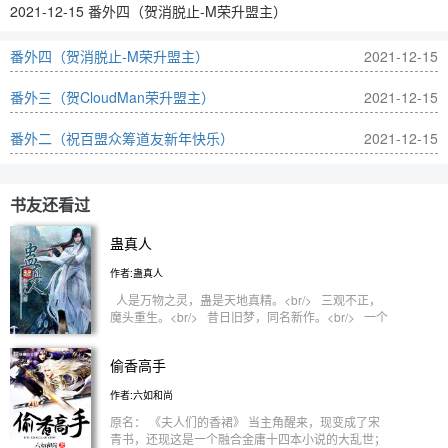
2021-12-15 番外四（贺消脱止-M荣升盟主）
番外四（贺消脱止-M荣升盟主）
2021-12-15
番外三（贺CloudMan荣升盟主）
2021-12-15
番外二（祝百盟众筹道友新年快乐）
2021-12-15
书友还看过
蛊真人
作者:蛊真人
人是万物之灵，蛊是天地真精。<br/> 三观不正，
魔头重生。<br/> 昔日旧梦，同名新作。<br/> 一个
穿越者不断重生的故事。<br/> 一个养蛊、炼蛊、用
蛊的奇特世界。<br/> 春秋蝉、月光蛊、酒虫、一气
偷香高手
金光虫、青丝蛊、希望蛊……<br/> 还有一个纵情纵
横的绝世大魔头！<br/>
作者:六如和尚
原名： 《夫人们的香裙》 当主角醒来，现变成了宋
青书，还现这是一个融合金庸十四本小说的大乱世；