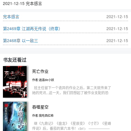
2021-12-15 完本感言
完本感言
2021-12-15
第2469章 江湖再无传说（终章）
2021-12-15
第2468章 以一敌三
2021-12-15
书友还看过
死亡作业
作者:逍遥de小妖
班主任留下一个诡异的作业之后，第二天就传来了
她的死讯...这一天，我们回想起了被作业支配的恐
惧...每日两更，打赏玉佩加一更。<br/>
吞噬星空
作者:我吃西红柿
继《九鼎记》《盘龙》《星辰变》《寸芒》《星峰
传说》后，番茄的第六本书！<br/> ——————