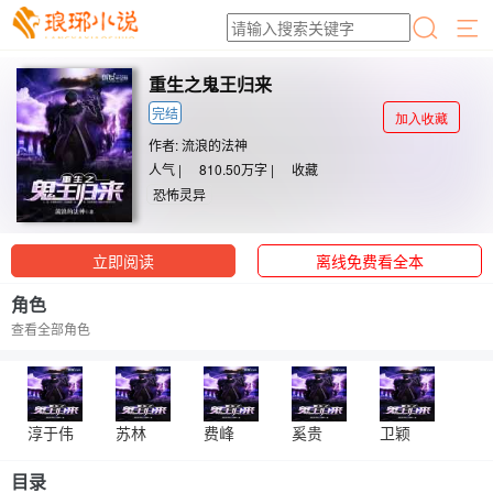
重生之鬼王归来
完结
加入收藏
作者:
流浪的法神
人气 |
810.50万字 |
收藏
恐怖灵异
立即阅读
离线免费看全本
角色
查看全部角色
淳于伟
苏林
费峰
奚贵
卫颖
目录