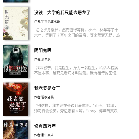
<br/> 简介：<br/> 星空中。<br/> “这颗星球，通
体土黄色，没有任何生命存在，直径21000公里，
没钱上大学的我只能去屠龙了
咦，竟然蕴含‘星泪金’矿脉，真是天助我也，将这颗
星球吞噬掉后，我的实力应该能恢复到受伤前的
作者:宇宙无敌水哥
80％。”脸色苍白的罗峰盘膝坐在一颗飞行的陨石
上，遥看远处的一颗无生命存在的行星。<br/>
总之岁月漫长，然而值得等待。<br/> 林年等了十
——————<br/> 番茄第六部小说《吞噬星
六年，等到了卡塞尔之门的召唤，等来荒诞无稽、热
空》，将为大家展现出一个浩瀚广阔、神秘莫测的未
血放纵的青春。
来世界。<br/> 。<br/>
阴阳鬼医
作者:沙中灰
我叫欧宁，我是医生，身为一名医生，给活人看病
不是本事，给死鬼看病才叫能耐。我有祖传的医馆，
它叫阴阳医馆。阴阳医馆，只医鬼，不医人。我是阴
阳鬼医，这是我的故事！<br/>
我老婆是女王
作者:羽衣老吴
“别这样，我老婆在旁边盯着你呢。”<br/> “嘻嘻，
帅哥真会说笑，旁边哪有人啊。”<br/> 傅洋苦笑叹
气：“她是法力无边的女王，会隐身。你当然看不见
啊。”<br/> 傅洋很无奈，老婆美无双，实力强无
修真四万年
敌，偏偏爱吃醋！<br/> 且看他如何斩妖除魔，一路
精彩纷呈、欢乐爆笑。最终走向巅峰！<br/> （每天
作者:卧牛真人
保底三更，舵主打赏加一更，堂主打赏加两更，以此