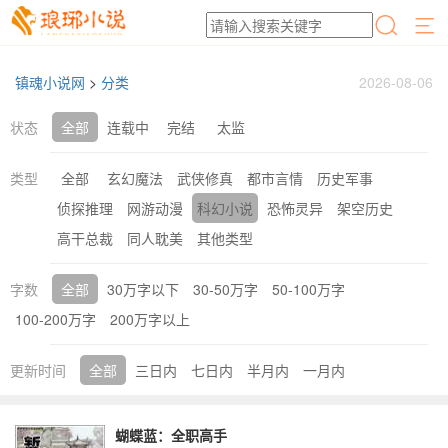
镇魂小说网
>
分类
2026-08-06
状态
全部
连载中
完结
太监
类型
全部
玄幻魔法
武侠修真
都市言情
历史军事
侦探推理
网游动漫
科幻小说
恐怖灵异
架空历史
高干总裁
同人耽美
其他类型
字数
全部
30万字以下
30-50万字
50-100万字
100-200万字
200万字以上
更新时间
全部
三日内
七日内
半月内
一月内
蝴蝶蓝：全职高手