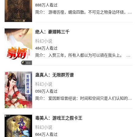
888万人看过
简介： 游魂彷徨，蠕虫四散。不可见之物身边环绕，耳畔窃窃私语从何而来。可憎之物在深渊中等待。死寂无风，吹不动衣角发梢。牧苏注视着
绝人：豪婿韩三千
科幻小说
484万人看过
简介： 入赘三年，所有人都以为可以骑在我头上。 而我，只等她牵起我的手，便可以给她整个世界。 新书期一天两更，上架后三更。
蛊真人：无限群芳谱
科幻小说
059万人看过
简介： 爱因斯坦曾经说：时间和空间只是人们认知的一种错觉。一如井蛙望天，蝼蚁观地。唯有神灵横亘在时空之中而不朽，穿梭于世界之中而
毒美人：游戏王之假卡王
科幻小说
664万人看过