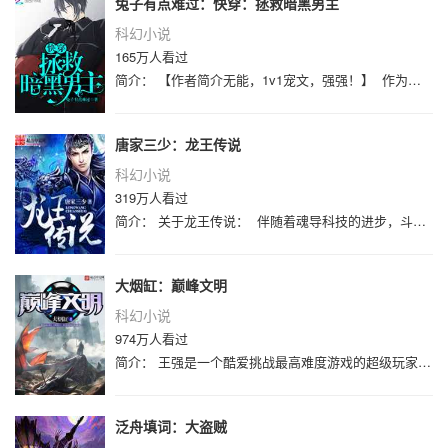
兔子有点难过：快穿：拯救暗黑男主
科幻小说
165万人看过
简介： 【作者简介无能，1v1宠文，强强！】 作为一个直男，林深从没想过自己有一天会被系统绑定，任务竟然是暖化三千世界的各种暗
唐家三少：龙王传说
科幻小说
319万人看过
简介： 关于龙王传说： 伴随着魂导科技的进步，斗罗大陆上的人类征服了海洋，又发现了两片大陆。魂兽也随着人类魂师的猎杀无度走向灭
大烟缸：巅峰文明
科幻小说
974万人看过
简介： 王强是一个酷爱挑战最高难度游戏的超级玩家，他加入了一群由高维超级生物，也就是俗称神的家伙们主导的建设争霸流游戏，从史前石
泛舟填词：大盗贼