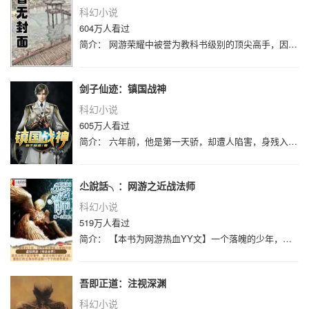
科幻小说
604万人看过
简介： 网游荣耀中被誉为教科书级别的顶尖高手，因为种种原因遭到俱乐部的驱逐，离开职业圈的他寄身于一家网吧成了一个小小的网管，但是
剑子仙迹：镇国战神
科幻小说
605万人看过
简介： 六年前，他是第一天骄，却遭人陷害，身残入狱，妻子为他受苦。六年后，他是第一战神，权财双绝，武道巅峰。他牵起她的手，君临天
尐說話╮：网游之近战法师
科幻小说
519万人看过
简介： 【本书为网游热血YY文】一个落魄的少年，因为生活便踏入刚刚开放的虚拟网游《传说世界》当中，一个口误将自己的特长近战，选成
吾即正道：注视深渊
科幻小说