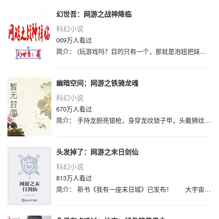
幻世吾：网游之战神降临
科幻小说
009万人看过
简介： (玩游戏吗？目的只有一个，那就是泡妞把妹，然后杀杀人放放火。-抢别人的钱，泡别人的妞。不过我可不是这种人，从来都是美女主
幽暗空间：网游之铁骑龙魂
科幻小说
670万人看过
简介： 手持龙胆亮银枪，身穿龙纹锁子甲，头戴狮纹血敖盔，脚踏火云赤兔马…… 我要向赵子龙一样，征战沙场，穿梭于万军之中，杀他个
头发掉了：网游之末日剑仙
科幻小说
813万人看过
简介： 新书《我有一座末日城》已发布！ 大宇宙中，种族林立，在地球被发现的那一刻，就注定了其他种族的入侵。为了生存，地球意志觉