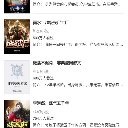
简介： 身为尊贵的心悦会员3的学生汪杰。在玩手游《决斗之城》的时候，企鹅系统选中，送往游戏王的世界。虚妄预言、虚妄幻象傀儡……各
雨水：超级丧尸工厂
科幻小说
503万人看过
简介： 我是一间丧尸工厂的老板，产品有些骇人听闻：丧尸、丧尸犬、舔食者、地狱犬、暴君、追击者……在末世，它们是最可怕的生化兵器。
微莲不似荷：非典型网游文
科幻小说
686万人看过
简介： 少年肇裕薪，出身寒微，六亲无靠。唯有依靠经营一家无牌无照的游戏工作室，勉强过着黑白颠倒的日子。然而，就是这么惨的主角，还
李道然：炼气五千年
科幻小说
754万人看过
简介： 修炼了将近五千年的方羽，还是没有突破炼气期…… “我真的只有炼气期，但你们别惹我！”