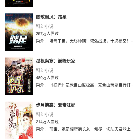
随散飘风：踏星
科幻小说
257万人看过
简介： 浩瀚宇宙，无尽种族！恢弘战技，十决横空！远古独姓，百强战榜！以我之名，脚踏星空！2200年的一天，当人类第一次登上海王星
孤枫枭寒：巅峰玩家
科幻小说
489万人看过
简介： 《抉择》是款自由度极高，完全由玩家自行打造特色角色的新时代网游，正处于老式键盘鼠标网游向虚拟头盔网游转型的过渡期，服务器
步月拂裳：邪帝狂妃
科幻小说
214万人看过
简介： 前世，她是相府嫡长女，倾尽一切助夫君登上皇位，换来的却是剖腹夺子被囚暴室！隐忍三年，以死破局，大仇得报，含笑而终！一睁眼